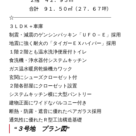
２階 ４２．９３㎡
合計 ９１．５０㎡（２７．６７坪）
☆────────────────────
３ＬＤＫ＋車庫
制震・減震のゲンシンパッキン「ＵＦＯ－Ｅ」採用
地震に強く耐火の「タイガーＥＸハイパー」採用
１階２階とも温水洗浄便座付トイレ
食洗機・浄水器付システムキッチン
ガス温水暖房乾燥機カワック
玄関にシューズクローゼット付
２階各部屋にクローゼット設置
システムキッチン横に大型パントリー
建物正面にワイドなバルコニー付き
断熱・防露・遮音に優れたペアガラス採用
通気性に優れたＲ型工法構造基礎
“３号地 プラン図”