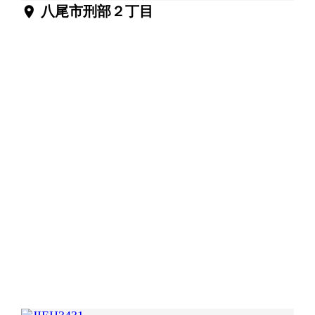
location_on
八尾市刑部２丁目