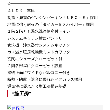
☆────────────────────
４ＬＤＫ＋車庫
制震・減震のゲンシンパッキン「ＵＦＯ－Ｅ」採用
地震に強く耐火の「タイガーＥＸハイパー」採用
１階２階とも温水洗浄便座付トイレ
システムキッチン横にパントリー
食洗機・浄水器付システムキッチン
ガス温水暖房乾燥機ミストカワック
玄関にシューズクローゼット付
２階各部屋にクローゼット設置
建物正面にワイドなバルコニー付き
断熱・防露・遮音に優れたペアガラス採用
通気性に優れたＲ型工法構造基礎
“施工例”