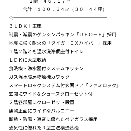
２階 ４６．１７㎡
合計 １００．６４㎡（３０．４４坪）
☆────────────────────
３ＬＤＫ＋車庫
制震・減震のゲンシンパッキン「ＵＦＯ－Ｅ」採用
地震に強く耐火の「タイガーＥＸハイパー」採用
１階２階とも温水洗浄便座付トイレ
ＬＤＫに大型収納
食洗機・浄水器付システムキッチン
ガス温水暖房乾燥機カワック
スマートロックシステム付玄関ドア「ファミロック」
玄関にワイドなシューズクローゼット付
２階各部屋にクローゼット設置
建物正面にワイドなバルコニー
断熱・防露・遮音に優れたペアガラス採用
通気性に優れたＲ型工法構造基礎