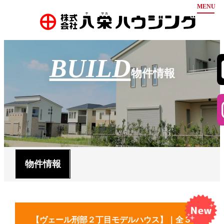
ホーム
BUILD
お知らせ
物件情報
弊社について
物件情報
豊富な分譲実績
安心の保証
会社案内
不動産買取
お問い合わせ
代表挨拶
会社概要
会社沿革
採用情報
物件情報
アクセス
【ヴェール刑部２丁目モデルハウス】｜全３