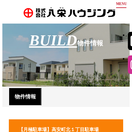
ホーム
BUILD
お知らせ
物件情報
弊社について
物件情報
豊富な分譲実績
安心の保証
会社案内
不動産買取
お問い合わせ
代表挨拶
会社概要
会社沿革
採用情報
物件情報
アクセス
【月極駐車場】高安町北１丁目駐車場