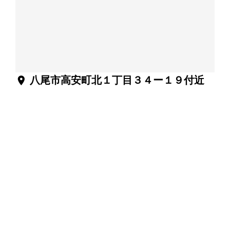
location_on
八尾市高安町北１丁目３４ー１９付近