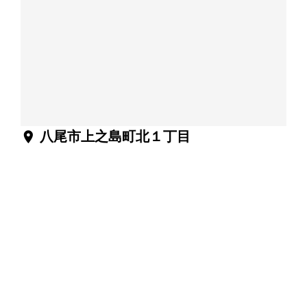
location_on
八尾市上之島町北１丁目