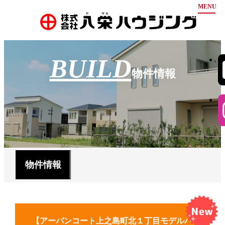
ホーム
BUILD
お知らせ
物件情報
弊社について
物件情報
豊富な分譲実績
安心の保証
会社案内
不動産買取
お問い合わせ
代表挨拶
会社概要
会社沿革
採用情報
物件情報
アクセス
【アーバンコート上之島町北１丁目モデルハ