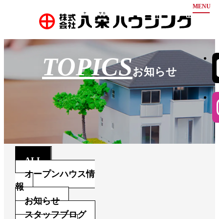
ホーム
TOPICS
お知らせ
お知らせ
弊社について
物件情報
豊富な分譲実績
安心の保証
会社案内
不動産買取
お問い合わせ
代表挨拶
会社概要
会社沿革
採用情報
ALL
アクセス
オープンハウス情
報
お知らせ
スタッフブログ