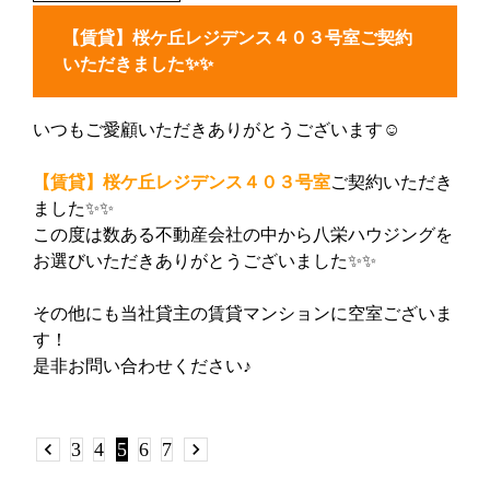
【賃貸】桜ケ丘レジデンス４０３号室ご契約
いただきました✨✨
いつもご愛顧いただきありがとうございます☺
【賃貸】
桜ケ丘レジデンス４０３号室
ご契約いただき
ました✨✨
この度は数ある不動産会社の中から八栄ハウジングを
お選びいただきありがとうございました✨✨
その他にも当社貸主の賃貸マンションに空室ございま
す！
是非お問い合わせください♪
chevron_left
3
4
5
6
7
chevron_right